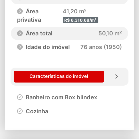
Área
41,20 m²
privativa
R$ 6.310,68/m²
Área total
50,10 m²
Idade do imóvel
76 anos (1950)
Características do imóvel
Banheiro com Box blindex
Cozinha