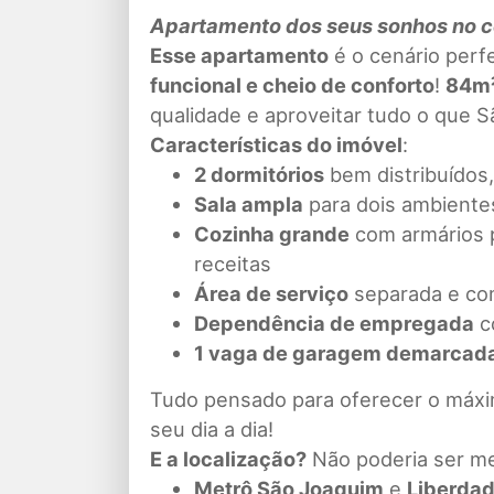
Apartamento dos seus sonhos no c
Esse apartamento
é o cenário perf
funcional e cheio de conforto
!
84m
qualidade e aproveitar tudo o que S
Características do imóvel
:
2 dormitórios
bem distribuídos
Sala ampla
para dois ambientes
Cozinha grande
com armários p
receitas
Área de serviço
separada e com
Dependência de empregada
c
1 vaga de garagem demarcad
Tudo pensado para oferecer o máx
seu dia a dia!
E a localização?
Não poderia ser me
Metrô São Joaquim
e
Liberda