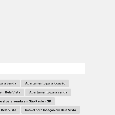
para
venda
Apartamento
para
locação
em
Bela Vista
Apartamento
para
venda
óvel
para
venda
em
São Paulo - SP
m
Bela Vista
Imóvel
para
locação
em
Bela Vista