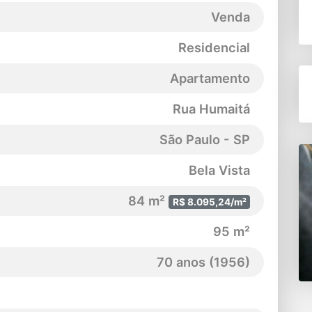
Venda
Residencial
Apartamento
Rua Humaitá
São Paulo - SP
Bela Vista
84 m²
R$ 8.095,24/m²
95 m²
70 anos (1956)