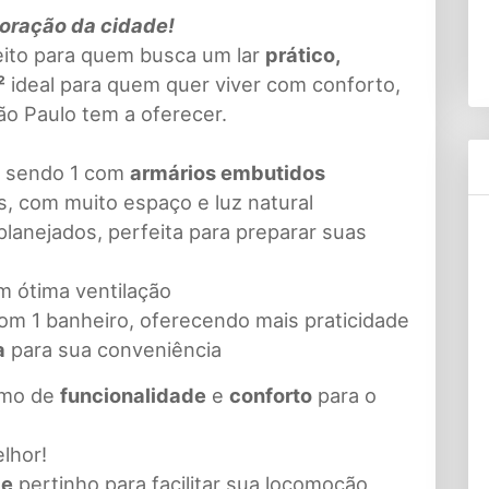
oração da cidade!
eito para quem busca um lar
prático,
²
ideal para quem quer viver com conforto,
ão Paulo tem a oferecer.
, sendo 1 com
armários embutidos
, com muito espaço e luz natural
lanejados, perfeita para preparar suas
 ótima ventilação
om 1 banheiro, oferecendo mais praticidade
a
para sua conveniência
imo de
funcionalidade
e
conforto
para o
lhor!
de
pertinho para facilitar sua locomoção