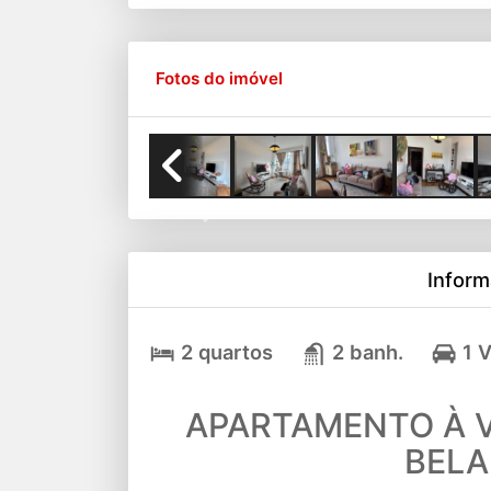
Fotos do imóvel
Previous
Inform
2 quartos
2 banh.
1 
APARTAMENTO À V
BELA