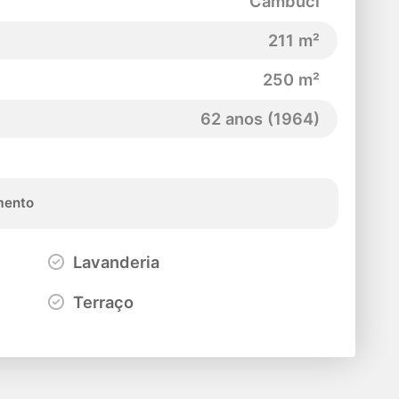
Cambuci
211 m²
250 m²
62 anos (1964)
ento
Lavanderia
Terraço