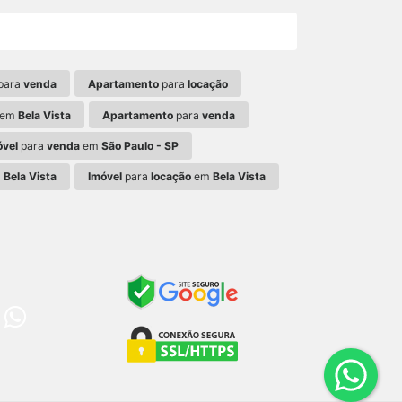
para
venda
Apartamento
para
locação
em
Bela Vista
Apartamento
para
venda
óvel
para
venda
em
São Paulo - SP
m
Bela Vista
Imóvel
para
locação
em
Bela Vista