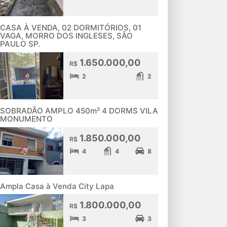
CASA À VENDA, 02 DORMITÓRIOS, 01
VAGA, MORRO DOS INGLESES, SÃO
PAULO SP.
1.650.000,00
R$
2
2
SOBRADÃO AMPLO 450m² 4 DORMS VILA
MONUMENTO
1.850.000,00
R$
4
4
8
Ampla Casa à Venda City Lapa
1.800.000,00
R$
3
3