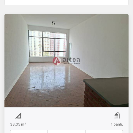
QUITINETE À VENDA, BELA VISTA, SÃO PAULO
SP.
R$
Venda
Bela Vista
38,05 m²
1
banh.