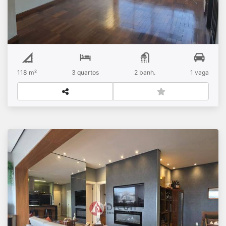
118 m²
3
quartos
2
banh.
1
vaga
EXCELENTE APARTAMENTO À VENDA, 2
SUITES, 2 VAGAS - VL PRUDENTE