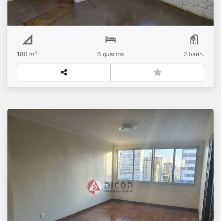
180 m²
6
quartos
2
banh.
APARTAMENTO A VENDA 3 QUARTOS 01 VAGA
PROX. METRO PARAISO SP
R$
Venda
Paraíso