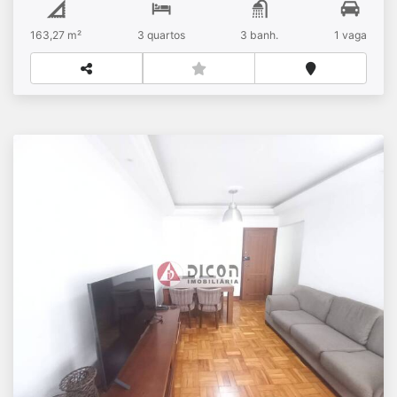
163,27 m²
3
quartos
3
banh.
1
vaga
APARTAMENTO À VENDA, 02 DORMITÓRIOS,
01 VAGA, BELA VISTA, SÃO PAULO SP
R$
Venda
Bela Vista