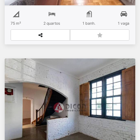
75 m²
2
quartos
1
banh.
1
vaga
SOBRADO À VENDA COM 180m, BELA VISTA,
SÃO PAULO SP.
R$
Venda
Bela Vista